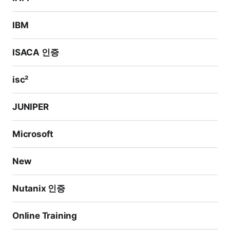
IBM
ISACA 인증
isc²
JUNIPER
Microsoft
New
Nutanix 인증
Online Training