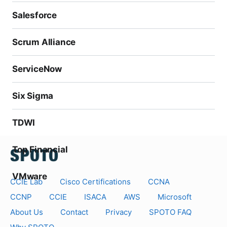
Salesforce
Scrum Alliance
ServiceNow
Six Sigma
TDWI
Top Financial
VMware
CCIE Lab
Cisco Certifications
CCNA
CCNP
CCIE
ISACA
AWS
Microsoft
About Us
Contact
Privacy
SPOTO FAQ