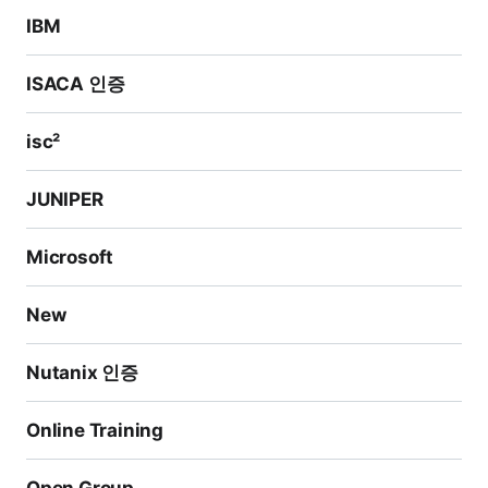
IBM
ISACA 인증
isc²
JUNIPER
Microsoft
New
Nutanix 인증
Online Training