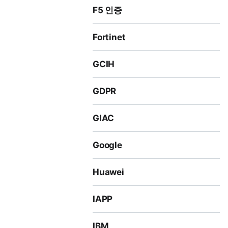
F5 인증
Fortinet
GCIH
GDPR
GIAC
Google
Huawei
IAPP
IBM