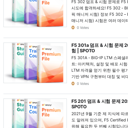
F5 302 덤프 & 시험 문제로 F
기본 원칙을 다루며, 다른 플랫폼
시도에 합격하세요! F5 302 - BIG-IP DNS 스페셜리스트 시험 (글로벌 트래
할 수 있는 능력을 평가합니다. 이
픽 매니저 시험) 정보 F5 302 
여 현재 ASM 기능을 다룹니다. F
매니저 시험) 시험은 여러 데
급 수준으로 검증하려는 보안 중심
DNS/글로벌 서버 부하 분산 (G
0
유형: 다지선다형 질문 질문 수: 80 시험 시간: 90분 합격 점수: 대략 69-
0 Votes
합니다. 후보자는 BIG-IP DN
70% 시험 언어: 영어 F5 303 덤프 & 시험 질문이 첫 시도에서 F5 BIG-IP
다. 시험은 DNS 및 GSLB 배
ASM 전문가 시험을 통과하는 데 도움이 됩니다! F
F5 301a 덤프 & 시험 문제 2
최적화와 같은 핵심 역량을 다룹니
야 할 사항 F5 303 시험 덤프란 무엇입니까? F5 303 시험 덤프는 F5 시험
험 | SPOTO
력적이고 고가용성 DNS 및 트
준비를 위해 철저하게 구성된 F
F5 301A - BIG-IP LTM 
F5 302 시험은 선택형 문제로
한 모든 질문과 해당 답변을 포
트: 아키텍처, 설정 및 배포 시험은 Cert
에는 답변을 위해 참조해야 하
과적으로 알려진 이 덤프는 10
LTM 자격을 얻기 위한 필수 평
다. 총 80문제가 있으며, 이 
료 중 하나입니다. F5 303 
기반 VPN 구현부터 대칭 및 
포함되지 않는 파일럿 문제입니다
저하게 검토되었으며, 향상된 이
한 숙련도를 입증할 수 있습니다. 이를 
0
민을 위한 시간 연장 등은 포함되
0 Votes
러한 진정한 연습 문제를 통해 
Manager(LTM)를 기존 네
달성해야 합니다. 모든 F5 시험
며, 성공 가능성을 높일 수 있습니다. SPOTO 덤프 제품을 구
통합할 수 있는 능력이 증명됩니다. BIG
다. 시험 전제 조건: F5 인증 BIG
형식과 난이도를 미리 살펴볼 수
F5 201 덤프 & 시험 문제 20
네트워크 인프라에서 중요한 구
술 전문가, BIG-IP DNS (글로벌 트래픽 매
습니다. 20년 이상의 전문 경험
SPOTO
상시키고 네트워크 성능을 최적
알아야 할 몇 가지 지식 F5 302 덤프란 무엇입니까? F5 302 덤프는 F5 시
시험에 합격하도록 도운 신뢰할 
2021년 9월 기준 제 지식에 따르
이션 전송 시스템은 애플리케이
험 문제로 구성된 F5 연습 시험입니
서 저희에게 전적으로 의존할 수 있습니다. SPOTO F5 
도 알려져 있으며, F5 Certified B
프라를 최적화함으로써 중요 비
덤프에는 시험의 모든 질문과 답
택해야 하는 이유는 무엇입니까? F5 303 덤프는 시험 질문의 100%를 
위해 필요한 두 번째 시험입니다. F5 201 시험의 형식은 다음과 같습니
능을 보장합니다. 시험 청사진은
시험 통과를 보장하는 최고의 학습
합니다. 모든 질문은 실제 시험