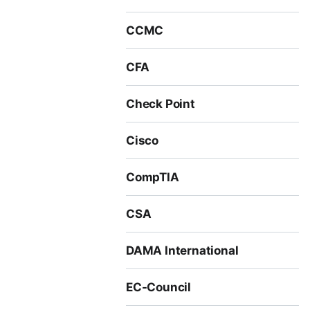
하는 전제 조건입니다.
CCMC
CFA
Check Point
Cisco
CompTIA
CSA
DAMA International
EC-Council