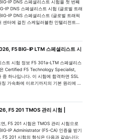
5 BIG-IP DNS 스페셜리스트 시험을 첫 번째
 및 제품과 통합할 때 ASM의 기능을 활용
 시험은 최신 TMOS v12.1을 기반으로 하
– BIG-IP DNS 스페셜리스트 (글로벌 트래픽
5 303 인증은 BIG-IP ASM 관리 기술을 고
이터 센터에 걸친 스케일러블한 인텔리전트
 인프라 전문가에게 이상적입니다. 시험
SLB) 인프라를 제공할 수 있는 개인을 평가
S를 관리한 경험이 최소 1년 이상이어야 합니
포의 구성 및 테스트, 일반적인 문제 해결, 성능
5 303 덤프에 대해 알아
026, F5 BIG-IP LTM 스페셜리스트 시
다. 관리자가 BIG-IP DNS를 사용하여 탄
래픽 관리를 제공하는 기술을 검증합니다.
5 연습 시험입니다. 이 리소스는 시험을 위
스페셜리스트 시험 정보 F5 301a-LTM 스페셜리스
 구성된 컴퓨터 기반 시험입니다. 일부 문제
함하며, 귀중한 학습 도구로 사용됩니다. 효
ified F5 Technology Specialist,
는 전시물이나 시나리오가 포함되어 있습니
0% 합격률을 보장하는 최고의 시험 학습 자
가 중 하나입니다. 이 시험에 합격하면 SSL
중 70문제는 점수가 부여되고 10문제는 점수에
덤프의 각 질문과 답변은 공인 전문가에 의해 철
비대칭 가속화에 이르기까지의 기본 원리에 대
. 이 시험은 90분 동안 진행되며(비원어
해를 위해 자세한 해결책을 제공합니다. 이
통해 BIG-IP Local Traffic
지 않음), 합격하려면 350점 중 245점을
지원자는 시험 준비를 효과적으로 할 수 있으
트워크 아키텍처 및 새로운 배포 환경에 원활하게
은 세금 및 수수료를 제외한 $180 USD입니
매하면 시험
-IP Local Traffic Manager(LTM)는
-IP 관리자 (F5-CA) 취득 자격: F5 인증 기
 있어 자신감을 높이고 준비를 강화할 수 있
26, F5 201 TMOS 관리 시험 |
성 요소로 작동하며 운영 효율성을 크게 향
니저 시험) F5 302 덤프에 대해
을 바탕으로 SPOTO는 수만 명의 지원자가
화합니다. 그 적응력 높은 고성능 애플리케
수 있는 공인 교육 기관입니다. 준비 과정에
면, F5 201 시험은 TMOS 관리 시험으로
션 중심의 관점을 우선시하여 네트워크 인
다. F5 302-BIG-IP DNS 스페셜리스트
303 시험 덤프를 선
IG-IP Administrator (F5-CA) 인증을 받기
즈니스 애플리케이션의 가용성, 보안 및 성
변이 포함되어 있습니다. 이 덤프는 100%
포함
다:
 반드시 교육적인 순서에 따르지 않지만, 필
 자료 중 하나입니다. 우리는 100% 정확
에서 가져옵니다. 우리는 시험 변화에 따라