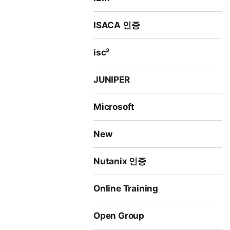
ISACA 인증
isc²
JUNIPER
Microsoft
New
Nutanix 인증
Online Training
Open Group