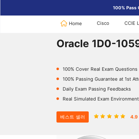
100% Pass 
Cisco
CCIE 
Home
Home
>
Oracle
>
Oracle 1D0-10
Oracle 1D0-105
100% Cover Real Exam Questions
100% Passing Guarantee at 1st At
Daily Exam Passing Feedbacks
Real Simulated Exam Environment
베스트 셀러
4.9