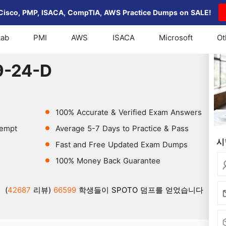
Cisco, PMP, ISACA, CompTIA, AWS Practice Dumps on SALE!
Lab
PMI
AWS
ISACA
Microsoft
Ot
59-24-D
9-24-D
100% Accurate & Verified Exam Answers
tempt
Average 5-7 Days to Practice & Pass
시
Fast and Free Updated Exam Dumps
100% Money Back Guarantee
(
42687
리뷰)
66599
학생들이 SPOTO 덤프를 얻었습니다