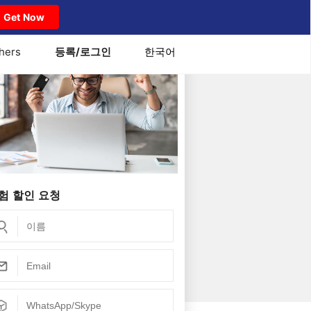
Get Now
hers
등록/로그인
한국어
험 할인 요청