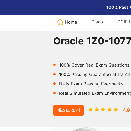
100% Pass 
Cisco
CCIE 
Home
Home
>
Oracle
>
Oracle 1Z0-107
Oracle 1Z0-107
100% Cover Real Exam Questions
100% Passing Guarantee at 1st At
Daily Exam Passing Feedbacks
Real Simulated Exam Environment
베스트 셀러
4.9