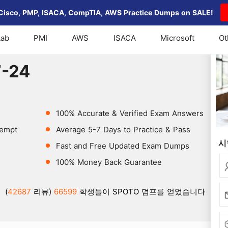
Cisco, PMP, ISACA, CompTIA, AWS Practice Dumps on SALE!
Lab
PMI
AWS
ISACA
Microsoft
Ot
7-24
7-24
100% Accurate & Verified Exam Answers
tempt
Average 5-7 Days to Practice & Pass
시
Fast and Free Updated Exam Dumps
100% Money Back Guarantee
(
42687
리뷰)
66599
학생들이 SPOTO 덤프를 얻었습니다