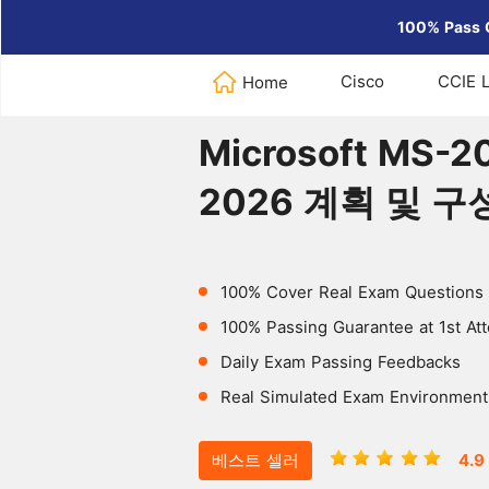
100% Pass 
Cisco
CCIE 
Home
Home
>
Microsoft
>
Microsoft
Microsoft M
2026 계획 및 구
100% Cover Real Exam Questions
100% Passing Guarantee at 1st At
Daily Exam Passing Feedbacks
Real Simulated Exam Environment
베스트 셀러
4.9