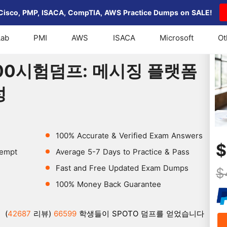
Cisco, PMP, ISACA, CompTIA, AWS Practice Dumps on SALE!
Lab
PMI
AWS
ISACA
Microsoft
Ot
 MS-200시험덤프: 메시징 플랫폼 2026 계획 및 구성
S-200시험덤프: 메시징 플랫폼
성
100% Accurate & Verified Exam Answers
$
tempt
Average 5-7 Days to Practice & Pass
Fast and Free Updated Exam Dumps
$
100% Money Back Guarantee
(
42687
리뷰)
66599
학생들이 SPOTO 덤프를 얻었습니다