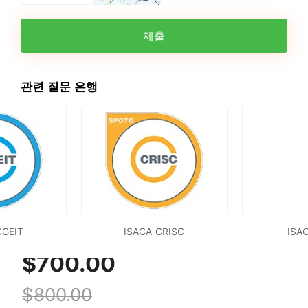
제출
관련 질문 은행
CGEIT
ISACA CRISC
ISA
$700.00
$800.00