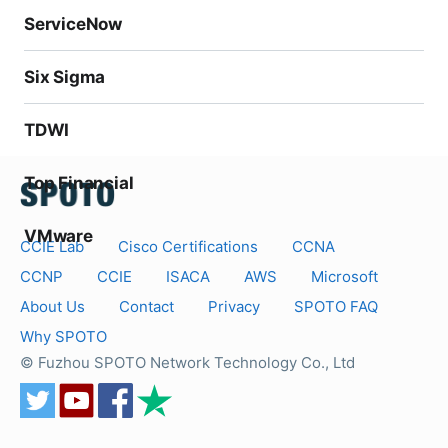
ServiceNow
Six Sigma
TDWI
Top Financial
VMware
CCIE Lab
Cisco Certifications
CCNA
CCNP
CCIE
ISACA
AWS
Microsoft
About Us
Contact
Privacy
SPOTO FAQ
Why SPOTO
© Fuzhou SPOTO Network Technology Co., Ltd