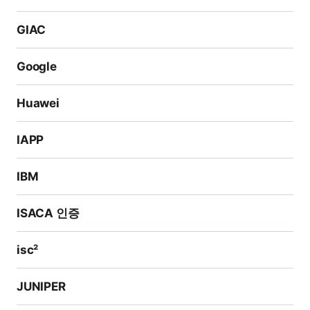
GIAC
Google
Huawei
IAPP
IBM
ISACA 인증
isc²
JUNIPER