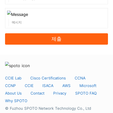
server.
8. 덤프 연습은 어떻게 하나요?
필기 덤프는 원격 서버에서 연습합니다. 원격 서버는
학습/복습을 위해 하루 24시간 접속이 가능합니다. 결
제 후 원격 서버에 로그인할 수 있는 계정을 보내드립
제출
니다.
9. 할인을 받으려면 어떻게 해야 하나요?
특별한 날에는 항상 특별 할인이 있습니다. 관심이 있
고 3개 이상의 제품을 구매하고 싶으시다면
CCIE Lab
Cisco Certifications
CCNA
support@spoto.net 으로 연락하여 할인 혜택을 받으
CCNP
CCIE
ISACA
AWS
Microsoft
시고 정기적으로 사이트를 확인하시기 바랍니다.
About Us
Contact
Privacy
SPOTO FAQ
10. 제3자가 웹사이트에서 고객 정보를 볼 수 있나요?
Why SPOTO
아니요, 그럴 수 없습니다. SPOTO는 모든 고객의 개인
© Fuzhou SPOTO Network Technology Co., Ltd